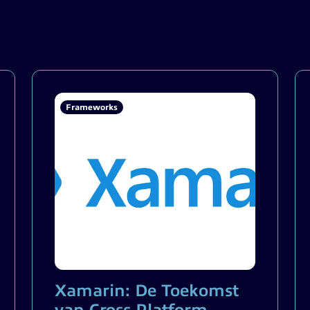
Frameworks
Xamarin: De Toekomst