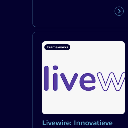
Frameworks
Livewire: Innovatieve