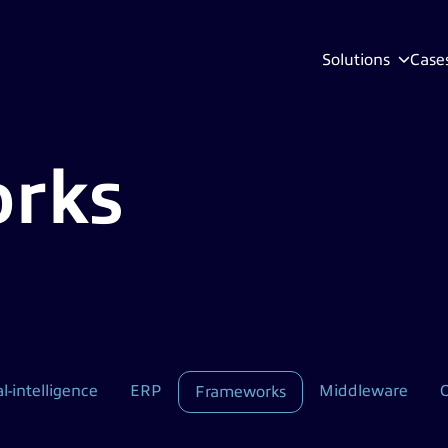
Solutions
Case
rks
al-intelligence
ERP
Middleware
Frameworks