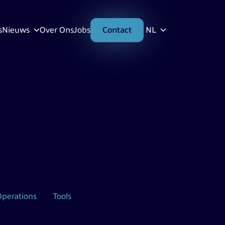
s
Nieuws
Over Ons
Jobs
Contact
NL
Operations
Tools