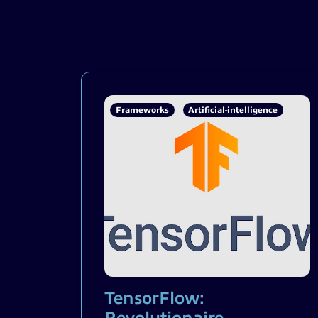
Frameworks
Artificial-intelligence
TensorFlow: