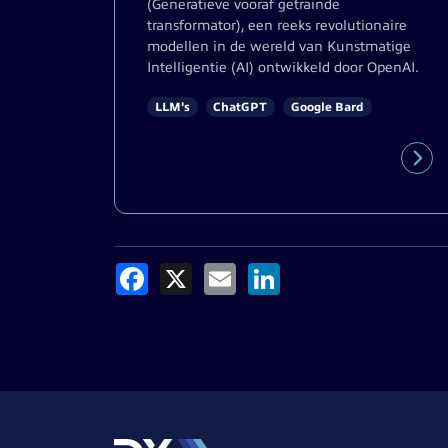
(Generatieve vooraf getrainde
transformator), een reeks revolutionaire
modellen in de wereld van Kunstmatige
Intelligentie (AI) ontwikkeld door OpenAI.
LLM's
ChatGPT
Google Bard
Facebook
X
Email
LinkedIn