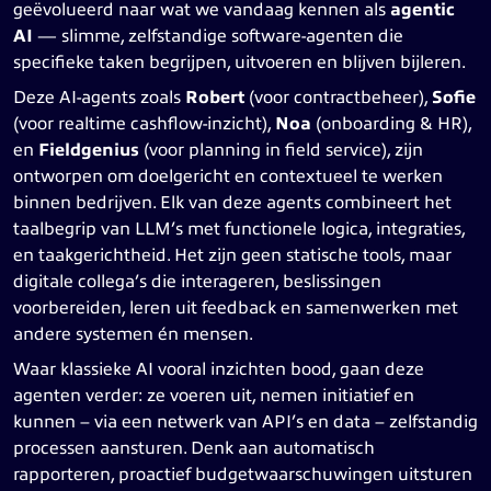
geëvolueerd naar wat we vandaag kennen als
agentic
AI
— slimme, zelfstandige software-agenten die
specifieke taken begrijpen, uitvoeren en blijven bijleren.
Deze AI-agents zoals
Robert
(voor contractbeheer),
Sofie
(voor realtime cashflow-inzicht),
Noa
(onboarding & HR),
en
Fieldgenius
(voor planning in field service), zijn
ontworpen om doelgericht en contextueel te werken
binnen bedrijven. Elk van deze agents combineert het
taalbegrip van LLM’s met functionele logica, integraties,
en taakgerichtheid. Het zijn geen statische tools, maar
digitale collega’s die interageren, beslissingen
voorbereiden, leren uit feedback en samenwerken met
andere systemen én mensen.
Waar klassieke AI vooral inzichten bood, gaan deze
agenten verder: ze voeren uit, nemen initiatief en
kunnen – via een netwerk van API’s en data – zelfstandig
processen aansturen. Denk aan automatisch
rapporteren, proactief budgetwaarschuwingen uitsturen