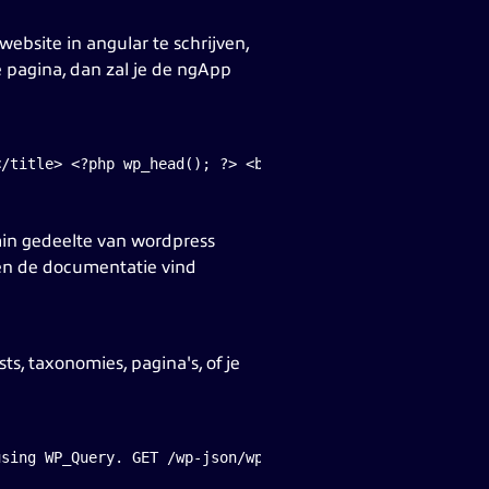
website in angular te schrijven,
e pagina, dan zal je de ngApp
</title> <?php wp_head(); ?> <base href="/" /> </head> <
in gedeelte van wordpress
n de documentatie vind
s, taxonomies, pagina's, of je
sing WP_Query. GET /wp-json/wp/v2/posts/123 to get a sin