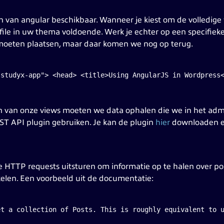
en van angular beschikbaar. Wanneer je kiest om de volledige 
 file in uw thema voldoende. Werk je echter op een specifiek
 moeten plaatsen, maar daar komen we nog op terug.
"studyx-app"> <head> <title>Using AngularJS in Wordpress
 van onze views moeten we data ophalen die we in het adm
T API plugin gebruiken. Je kan de plugin
hier
downloaden e
 HTTP requests uitsturen om informatie op te halen over post
elen. Een voorbeeld uit de documentatie:
et a collection of Posts. This is roughly equivalent to u