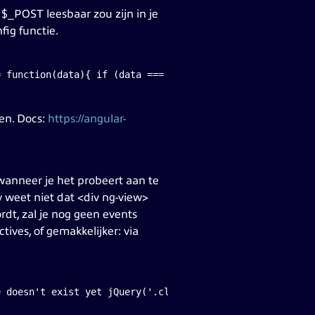
 $_POST leesbaar zou zijn in je
fig functie.
= function(data){ if (data === undefined) { return data;
ken. Docs:
https://angular-
wanneer je het probeert aan te
y weet niet dat <div ng-view>
rdt, zal je nog geen events
ives, of gemakkelijker: via
e doesn't exist yet jQuery('.clickMe').on('click', funct