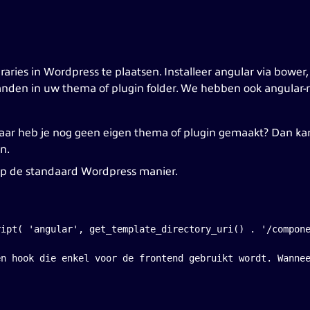
aries in Wordpress te plaatsen. Installeer angular via bower
standen in uw thema of plugin folder. We hebben ook angular-
aar heb je nog geen eigen thema of plugin gemaakt? Dan k
n.
n op de standaard Wordpress manier.
ript( 'angular', get_template_directory_uri() . '/compon
en hook die enkel voor de frontend gebruikt wordt. Wanne