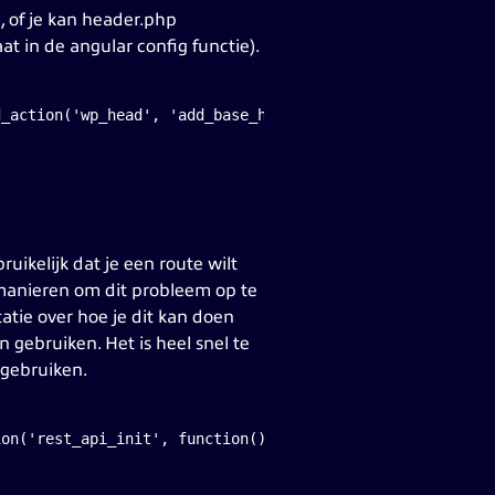
, of je kan header.php
t in de angular config functie).
d_action('wp_head', 'add_base_href_frontend');
uikelijk dat je een route wilt
 manieren om dit probleem op te
tie over hoe je dit kan doen
 gebruiken. Het is heel snel te
 gebruiken.
ion('rest_api_init', function() { register_rest_route( '