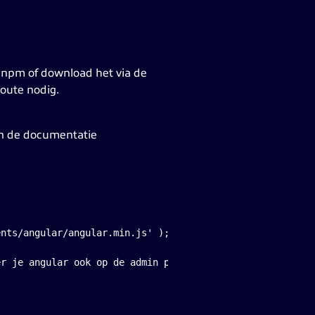
, npm of download het via de
route nodig.
an de documentatie
ents/angular/angular.min.js' ); // load angular-route wp_
er je angular ook op de admin pages wilt gebruiken, zal 