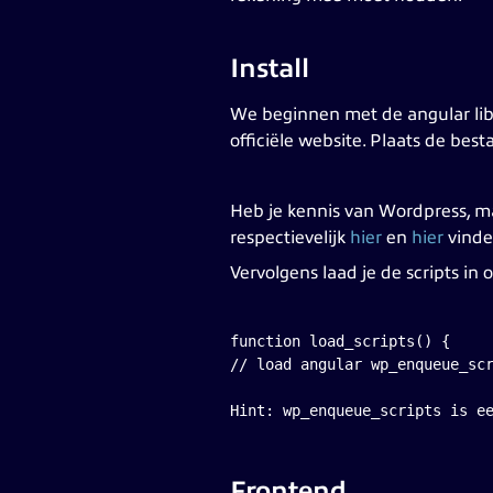
Install
We beginnen met de angular libr
officiële website. Plaats de be
Heb je kennis van Wordpress, m
respectievelijk
hier
en
hier
vinde
Vervolgens laad je de scripts i
function load_scripts() { 

// load angular wp_enqueue_sc
Hint: wp_enqueue_scripts is e
Frontend