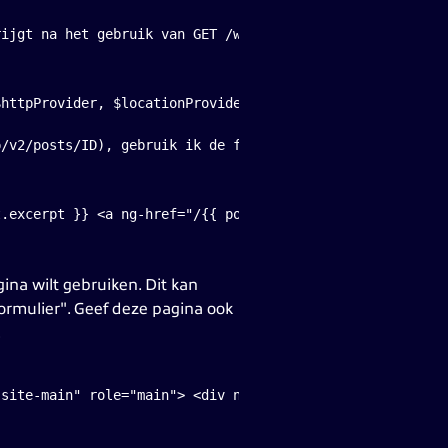
$httpProvider, $locationProvider){ $locationProvider.html
p/v2/posts/ID), gebruik ik de filter parameter ( ?filter
t.excerpt }} <a ng-href="/{{ post.slug }}">Read more</a>
na wilt gebruiken. Dit kan
rmulier". Geef deze pagina ook
.
"site-main" role="main"> <div ng-app="studyx-app"> <div 