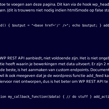
 toe te voegen aan deze pagina. Dit kan via de hook wp_head
. (dit is trouwens niet nodig indien html5mode op false staa
nd() { $output = "<base href='/' />"; echo $output; } ad
 WP REST API aanbiedt, niet voldoende zijn. Het is niet ongebr
ie heeft waarin je bewerkingen met data uitvoert. Er zijn 2
k de beste, is het aanmaken van custom endpoints. Documenta
, wil ik ook meegeven dat je de wordpress functie add_feed kan
ervoor niet ontworpen, dus is het beter om WP REST API te
tion my_callback_function($data) { // do stuff } add_act