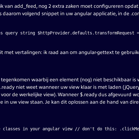
ruik van add_feed, nog 2 extra zaken moet configureren opdat
s daarom volgend snippet in uw angular applicatie, in de .con
as query string $httpProvider.defaults.transformRequest 
zit met vertalingen: ik raad aan om angular-gettext te gebrui
m tegenkomen waarbij een element (nog) niet beschikbaar is 
 $.ready niet weet wanneer uw view klaar is met laden (jQuer
s voor de werkelijke view). Wanneer $.ready dus afgevuurd wo
in uw view staan. Je kan dit oplossen aan de hand van direct
e classes in your angular view // don't do this: .clickM