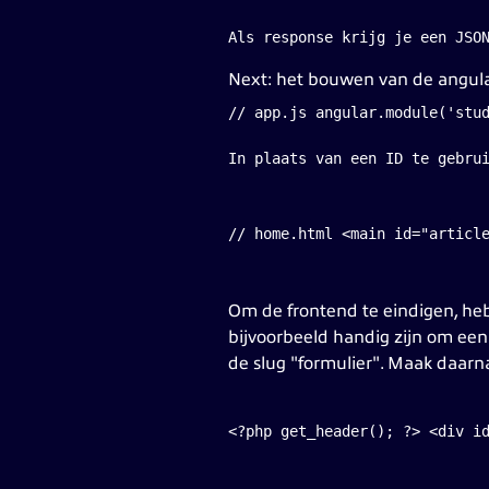
Next: het bouwen van de angul
// app.js angular.module('stu
In plaats van een ID te gebru
// home.html <main id="articl
Om de frontend te eindigen, heb
bijvoorbeeld handig zijn om ee
de slug "formulier". Maak daar
<?php get_header(); ?> <div i