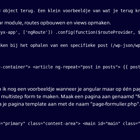
ar module, routes opbouwen en views opmaken.
dyx-app', ['ngRoute']) .config(function($routeProvider, 
iken bij het ophalen van een specifieke post (/wp-json/w
e-container"> <article ng-repeat="post in posts"> {{ pos
 ik nog een voorbeeldje wanneer je angular maar op één pagi
n multistep form te maken. Maak een pagina aan genaamd "fo
na je pagina template aan met de naam "page-formulier.php"
d="primary" class="content-area"> <main id="main" class=