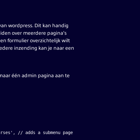
 van wordpress. Dit kan handig
reiden over meerdere pagina's
n formulier overzichtelijk wilt
 iedere inzending kan je naar een
t maar één admin pagina aan te
urses', // adds a submenu page for post type courses 'Co