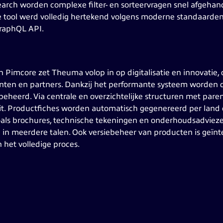
search worden complexe filter- en sorteervragen snel afgehan
e tool werd volledig hertekend volgens moderne standaarden
raphQL API.
 Pimcore zet Theuma volop in op digitalisatie en innovatie
klanten en partners. Dankzij het performante systeem worde
beheerd. Via centrale en overzichtelijke structuren met paren
oit. Productfiches worden automatisch gegenereerd per land
s zoals brochures, technische tekeningen en onderhoudsadvi
in meerdere talen. Ook versiebeheer van producten is geïnte
n het volledige proces.