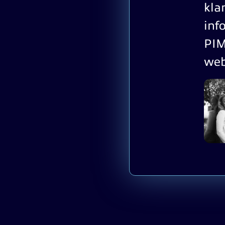
kla
inf
PIM
web