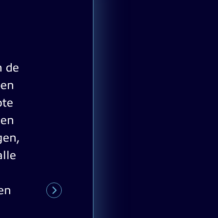
 de
ben
ote
den
gen,
lle
en