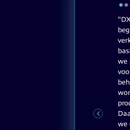
"DX
beg
ver
bas
we 
voo
beh
wor
pro
Daa
we 