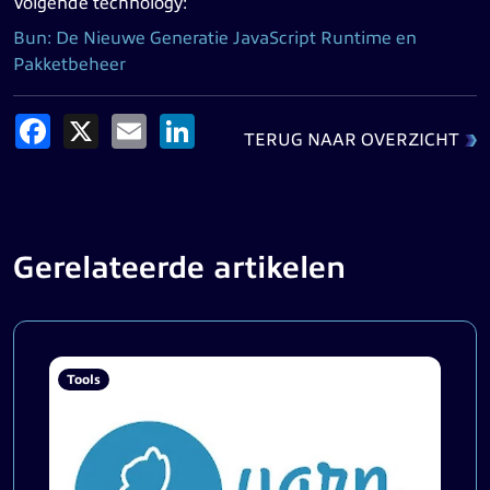
Volgende technology:
Bun: De Nieuwe Generatie JavaScript Runtime en
Pakketbeheer
Facebook
X
Email
LinkedIn
TERUG NAAR OVERZICHT
Gerelateerde artikelen
Tools