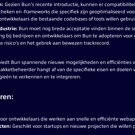
n:
Gezien Bun's recente introductie, kunnen er compatibili
theken en -frameworks die specifiek zijn geoptimaliseerd voo
ntwikkelaars die bestaande codebases of tools willen gebrui
dustrie:
Bun moet nog brede acceptatie vinden binnen de so
ing bij bedrijven en ontwikkelaars om Bun te adopteren voor g
 risico's en het gebrek aan bewezen trackrecord.
iedt Bun spannende nieuwe mogelijkheden en efficiënties vo
akketbeheerder hangt af van de specifieke eisen en doelen v
ieën te verkennen en te integreren.
ren:
oor ontwikkelaars die werken aan snelle en efficiënte webapp
cten:
Geschikt voor startups en nieuwe projecten die willen 