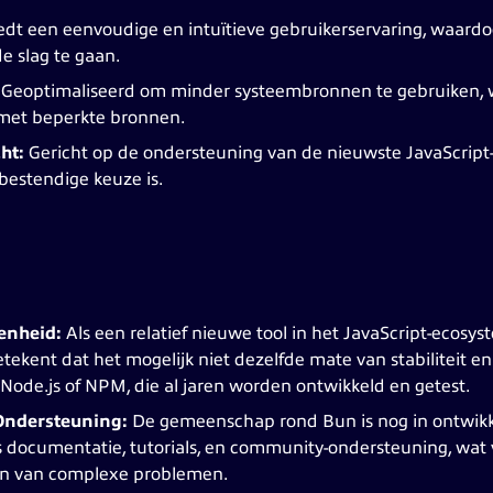
edt een eenvoudige en intuïtieve gebruikerservaring, waardoo
e slag te gaan.
Geoptimaliseerd om minder systeembronnen te gebruiken, wat
 met beperkte bronnen.
ht:
Gericht op de ondersteuning van de nieuwste JavaScript-
estendige keuze is.
enheid:
Als een relatief nieuwe tool in het JavaScript-ecosy
etekent dat het mogelijk niet dezelfde mate van stabiliteit 
 Node.js of NPM, die al jaren worden ontwikkeld en getest.
ndersteuning:
De gemeenschap rond Bun is nog in ontwikke
 documentatie, tutorials, en community-ondersteuning, wat v
sen van complexe problemen.