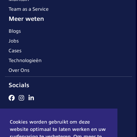
Team as a Service
Meer weten
Blogs
Jobs
Cases
Technologieën
Over Ons
Socials
Algemene voorwaarden
Cookieverklaring
Disclaimer
Cookies worden gebruikt om deze
Privacybeleid
© 2026 - DX-Solutions
website optimaal te laten werken en uw
surfervaring te verbeteren. Om meer te