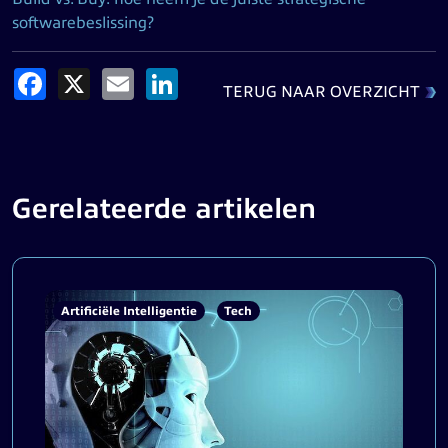
softwarebeslissing?
Facebook
X
Email
LinkedIn
TERUG NAAR OVERZICHT
Gerelateerde artikelen
Artificiële Intelligentie
Tech